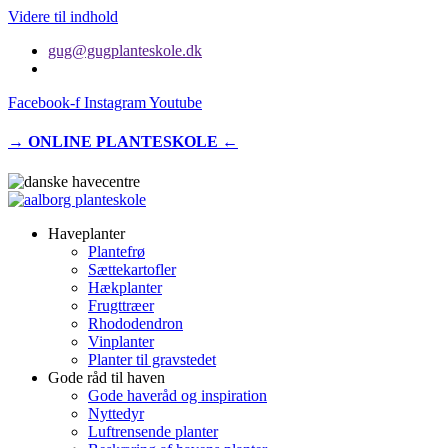
Videre til indhold
gug@gugplanteskole.dk
Facebook-f
Instagram
Youtube
→ ONLINE PLANTESKOLE ←
Haveplanter
Plantefrø
Sættekartofler
Hækplanter
Frugttræer
Rhododendron
Vinplanter
Planter til gravstedet
Gode råd til haven
Gode haveråd og inspiration
Nyttedyr
Luftrensende planter