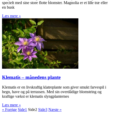
specielt med sine store flotte blomster. Magnolia er et lille træ eller
en busk
Læs mere »
Klematis – månedens plante
Klematis er en livskraftig klatreplante som giver smukt farvespil i
hegn, have og på terrassen. Med sin overdådige blomstring og
kraftige vækst er klematis slyngplanternes
Læs mere »
« Forrige
Side
1
Side
2
Side
3
Næste »