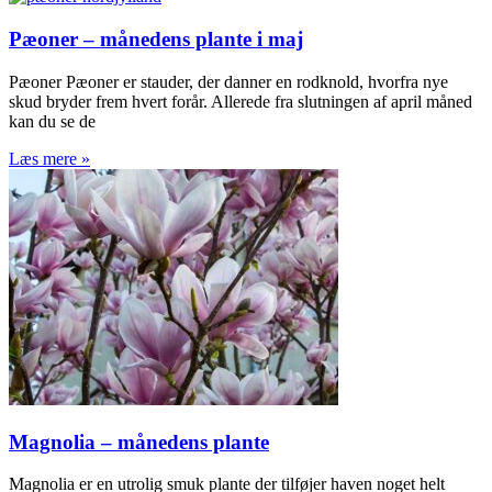
Pæoner – månedens plante i maj
Pæoner Pæoner er stauder, der danner en rodknold, hvorfra nye
skud bryder frem hvert forår. Allerede fra slutningen af april måned
kan du se de
Læs mere »
Magnolia – månedens plante
Magnolia er en utrolig smuk plante der tilføjer haven noget helt