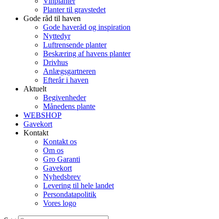
Vinplanter
Planter til gravstedet
Gode råd til haven
Gode haveråd og inspiration
Nyttedyr
Luftrensende planter
Beskæring af havens planter
Drivhus
Anlægsgartneren
Efterår i haven
Aktuelt
Begivenheder
Månedens plante
WEBSHOP
Gavekort
Kontakt
Kontakt os
Om os
Gro Garanti
Gavekort
Nyhedsbrev
Levering til hele landet
Persondatapolitik
Vores logo