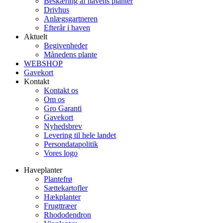
Beskæring af havens planter
Drivhus
Anlægsgartneren
Efterår i haven
Aktuelt
Begivenheder
Månedens plante
WEBSHOP
Gavekort
Kontakt
Kontakt os
Om os
Gro Garanti
Gavekort
Nyhedsbrev
Levering til hele landet
Persondatapolitik
Vores logo
Haveplanter
Plantefrø
Sættekartofler
Hækplanter
Frugttræer
Rhododendron