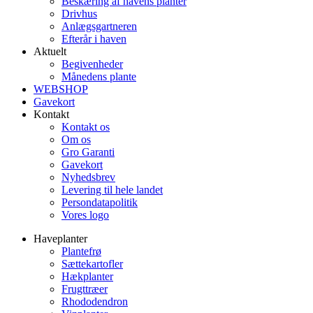
Beskæring af havens planter
Drivhus
Anlægsgartneren
Efterår i haven
Aktuelt
Begivenheder
Månedens plante
WEBSHOP
Gavekort
Kontakt
Kontakt os
Om os
Gro Garanti
Gavekort
Nyhedsbrev
Levering til hele landet
Persondatapolitik
Vores logo
Haveplanter
Plantefrø
Sættekartofler
Hækplanter
Frugttræer
Rhododendron