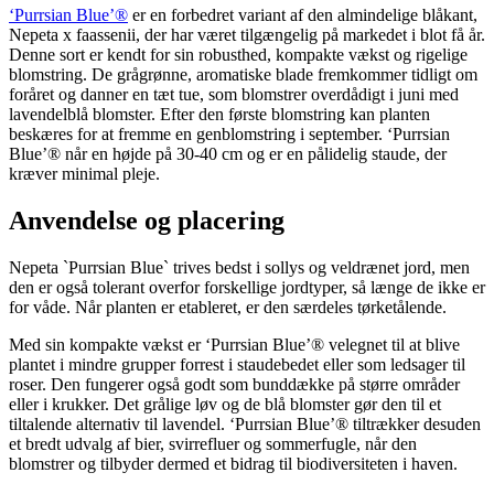
‘Purrsian Blue’®
er en forbedret variant af den almindelige blåkant,
Nepeta x faassenii, der har været tilgængelig på markedet i blot få år.
Denne sort er kendt for sin robusthed, kompakte vækst og rigelige
blomstring. De grågrønne, aromatiske blade fremkommer tidligt om
foråret og danner en tæt tue, som blomstrer overdådigt i juni med
lavendelblå blomster. Efter den første blomstring kan planten
beskæres for at fremme en genblomstring i september. ‘Purrsian
Blue’® når en højde på 30-40 cm og er en pålidelig staude, der
kræver minimal pleje.
Anvendelse og placering
Nepeta `Purrsian Blue` trives bedst i sollys og veldrænet jord, men
den er også tolerant overfor forskellige jordtyper, så længe de ikke er
for våde. Når planten er etableret, er den særdeles tørketålende.
Med sin kompakte vækst er ‘Purrsian Blue’® velegnet til at blive
plantet i mindre grupper forrest i staudebedet eller som ledsager til
roser. Den fungerer også godt som bunddække på større områder
eller i krukker. Det grålige løv og de blå blomster gør den til et
tiltalende alternativ til lavendel. ‘Purrsian Blue’® tiltrækker desuden
et bredt udvalg af bier, svirrefluer og sommerfugle, når den
blomstrer og tilbyder dermed et bidrag til biodiversiteten i haven.