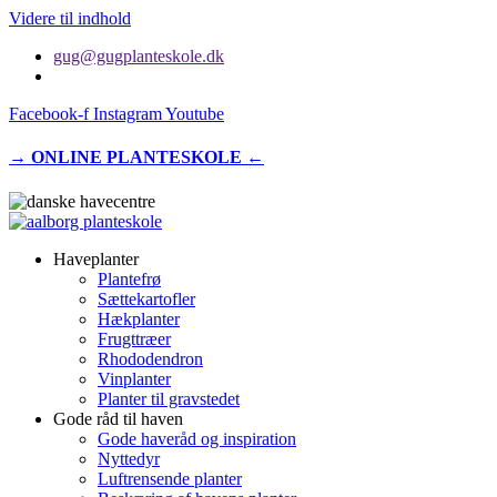
Videre til indhold
gug@gugplanteskole.dk
Facebook-f
Instagram
Youtube
→ ONLINE PLANTESKOLE ←
Haveplanter
Plantefrø
Sættekartofler
Hækplanter
Frugttræer
Rhododendron
Vinplanter
Planter til gravstedet
Gode råd til haven
Gode haveråd og inspiration
Nyttedyr
Luftrensende planter