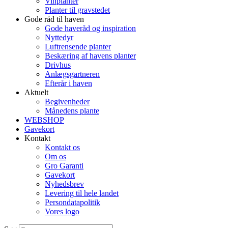
Vinplanter
Planter til gravstedet
Gode råd til haven
Gode haveråd og inspiration
Nyttedyr
Luftrensende planter
Beskæring af havens planter
Drivhus
Anlægsgartneren
Efterår i haven
Aktuelt
Begivenheder
Månedens plante
WEBSHOP
Gavekort
Kontakt
Kontakt os
Om os
Gro Garanti
Gavekort
Nyhedsbrev
Levering til hele landet
Persondatapolitik
Vores logo