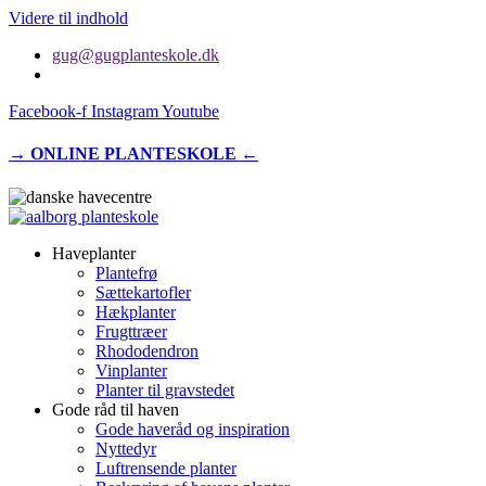
Videre til indhold
gug@gugplanteskole.dk
Facebook-f
Instagram
Youtube
→ ONLINE PLANTESKOLE ←
Haveplanter
Plantefrø
Sættekartofler
Hækplanter
Frugttræer
Rhododendron
Vinplanter
Planter til gravstedet
Gode råd til haven
Gode haveråd og inspiration
Nyttedyr
Luftrensende planter