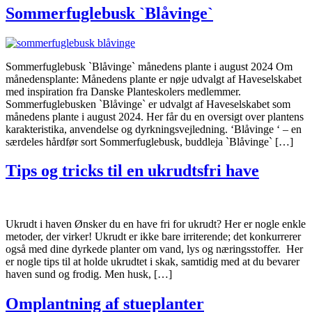
Sommerfuglebusk `Blåvinge`
Sommerfuglebusk `Blåvinge` månedens plante i august 2024 Om
månedensplante: Månedens plante er nøje udvalgt af Haveselskabet
med inspiration fra Danske Planteskolers medlemmer.
Sommerfuglebusken `Blåvinge` er udvalgt af Haveselskabet som
månedens plante i august 2024. Her får du en oversigt over plantens
karakteristika, anvendelse og dyrkningsvejledning. ‘Blåvinge ‘ – en
særdeles hårdfør sort Sommerfuglebusk, buddleja `Blåvinge` […]
Tips og tricks til en ukrudtsfri have
Ukrudt i haven Ønsker du en have fri for ukrudt? Her er nogle enkle
metoder, der virker! Ukrudt er ikke bare irriterende; det konkurrerer
også med dine dyrkede planter om vand, lys og næringsstoffer. Her
er nogle tips til at holde ukrudtet i skak, samtidig med at du bevarer
haven sund og frodig. Men husk, […]
Omplantning af stueplanter