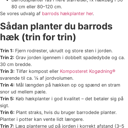
80 cm eller 80–120 cm.
Se vores udvalg af
barrods hækplanter her
.
Sådan planter du barrods
hæk (trin for trin)
Trin 1:
Fjern rodrester, ukrudt og store sten i jorden.
Trin 2:
Grav jorden igennem i dobbelt spadedybde og ca.
30 cm bredde.
Trin 3:
Tilfør kompost eller
Komposteret Kogødning®
svarende til ca. ¼ af jordvolumen.
Trin 4:
Mål længden på hækken op og spænd en stram
snor ud mellem pæle.
Trin 5:
Køb hækplanter i god kvalitet – det betaler sig på
sigt.
Trin 6:
Plant straks, hvis du bruger barrodede planter.
Planter i potter kan vente lidt længere.
Trin 7:
Læg planterne ud på jorden i korrekt afstand (3–5