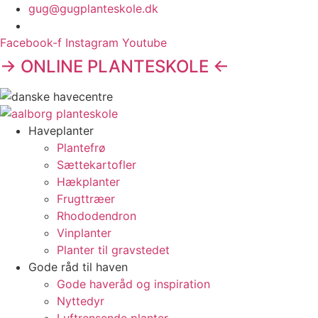
Videre
gug@gugplanteskole.dk
til
indhold
Facebook-f
Instagram
Youtube
→ ONLINE PLANTESKOLE ←
Haveplanter
Plantefrø
Sættekartofler
Hækplanter
Frugttræer
Rhododendron
Vinplanter
Planter til gravstedet
Gode råd til haven
Gode haveråd og inspiration
Nyttedyr