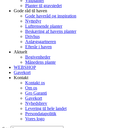
Vinplanter
Planter til gravstedet
Gode råd til haven
Gode haveråd og inspiration
Nyttedyr
Luftrensende planter
Beskæring af havens planter
Drivhus
Anlægsgartneren
Efterår i haven
Aktuelt
Begivenheder
Månedens plante
WEBSHOP
Gavekort
Kontakt
Kontakt os
Om os
Gro Garanti
Gavekort
Nyhedsbrev
Levering til hele landet
Persondatapolitik
Vores logo