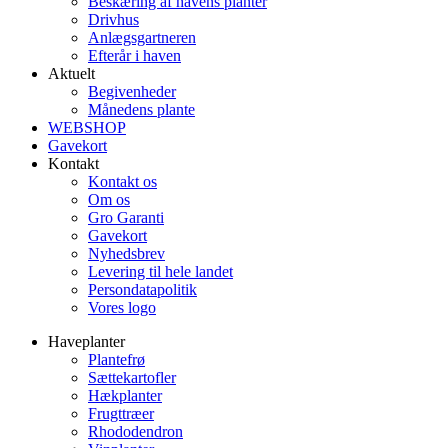
Beskæring af havens planter
Drivhus
Anlægsgartneren
Efterår i haven
Aktuelt
Begivenheder
Månedens plante
WEBSHOP
Gavekort
Kontakt
Kontakt os
Om os
Gro Garanti
Gavekort
Nyhedsbrev
Levering til hele landet
Persondatapolitik
Vores logo
Haveplanter
Plantefrø
Sættekartofler
Hækplanter
Frugttræer
Rhododendron