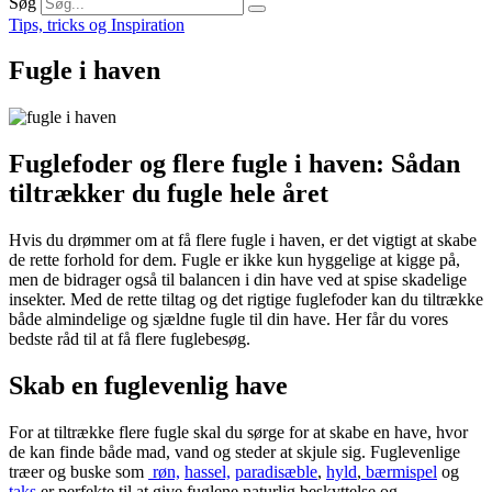
Søg
Tips, tricks og Inspiration
Fugle i haven
Fuglefoder og flere fugle i haven: Sådan
tiltrækker du fugle hele året
Hvis du drømmer om at få flere fugle i haven, er det vigtigt at skabe
de rette forhold for dem. Fugle er ikke kun hyggelige at kigge på,
men de bidrager også til balancen i din have ved at spise skadelige
insekter. Med de rette tiltag og det rigtige fuglefoder kan du tiltrække
både almindelige og sjældne fugle til din have. Her får du vores
bedste råd til at få flere fuglebesøg.
Skab en fuglevenlig have
F
or at tiltrække flere fugle skal du sørge for at skabe en have, hvor
de kan finde både mad, vand og steder at skjule sig. Fuglevenlige
træer og buske som
røn,
hassel,
paradisæble
,
hyld
,
bærmispel
og
taks
er perfekte til at give fuglene naturlig beskyttelse og