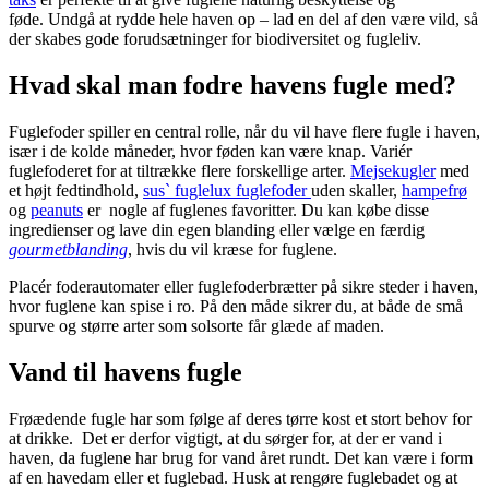
føde.
Undgå at rydde hele haven op – lad en del af den være vild, så
der skabes gode forudsætninger for biodiversitet og fugleliv.
Hvad skal man fodre havens fugle med?
Fuglefoder spiller en central rolle, når du vil have flere fugle i haven,
især i de kolde måneder, hvor føden kan være knap. Variér
fuglefoderet for at tiltrække flere forskellige arter.
Mejsekugler
med
et højt fedtindhold,
sus` fuglelux fuglefoder
uden skaller,
hampefrø
og
peanuts
er nogle af fuglenes favoritter. Du kan købe disse
ingredienser og lave din egen blanding eller vælge en færdig
gourmetblanding
, hvis du vil kræse for fuglene.
Placér foderautomater eller fuglefoderbrætter på sikre steder i haven,
hvor fuglene kan spise i ro. På den måde sikrer du, at både de små
spurve og større arter som solsorte får glæde af maden.
Vand til havens fugle
Frøædende fugle har som følge af deres tørre kost et stort behov for
at drikke. Det er derfor vigtigt, at du sørger for, at der er vand i
haven, da fuglene har brug for vand året rundt. Det kan være i form
af en havedam eller et fuglebad. Husk at rengøre fuglebadet og at