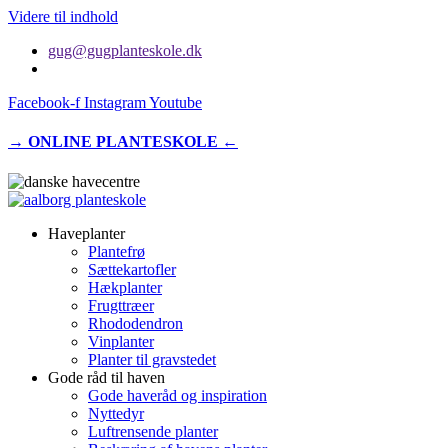
Videre til indhold
gug@gugplanteskole.dk
Facebook-f
Instagram
Youtube
→ ONLINE PLANTESKOLE ←
Haveplanter
Plantefrø
Sættekartofler
Hækplanter
Frugttræer
Rhododendron
Vinplanter
Planter til gravstedet
Gode råd til haven
Gode haveråd og inspiration
Nyttedyr
Luftrensende planter