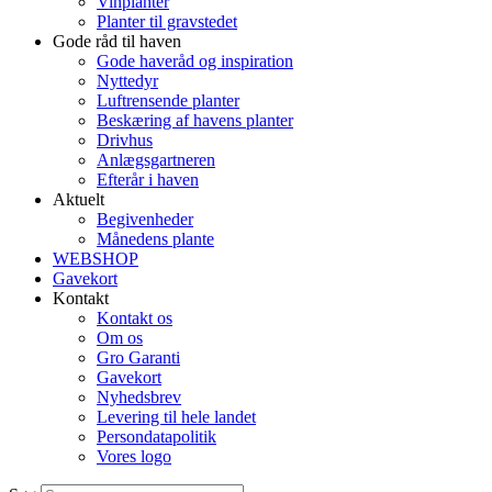
Vinplanter
Planter til gravstedet
Gode råd til haven
Gode haveråd og inspiration
Nyttedyr
Luftrensende planter
Beskæring af havens planter
Drivhus
Anlægsgartneren
Efterår i haven
Aktuelt
Begivenheder
Månedens plante
WEBSHOP
Gavekort
Kontakt
Kontakt os
Om os
Gro Garanti
Gavekort
Nyhedsbrev
Levering til hele landet
Persondatapolitik
Vores logo