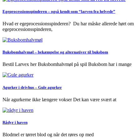
Egeprocessionsspinderen – også kendt som “larven fra helvede”
Hvad er egeprocessionsspinderen? Du har måske allerede hørt om
egeprocessionsspinderen,
Buksbomhalvmøl – bekæmpelse og alternativer til buksbom
Bestil Larvex her Buksbomhalvmøl på spil Buksbom har i mange
Agurker i drivhus – Gule agurker
Når agurkerne ikke længere vokser Det kan være svært at
Rådyr i haven
Blodmel er tørret blod og når det røres op med