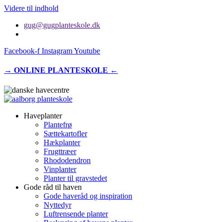
Videre til indhold
gug@gugplanteskole.dk
Facebook-f
Instagram
Youtube
→ ONLINE PLANTESKOLE ←
Haveplanter
Plantefrø
Sættekartofler
Hækplanter
Frugttræer
Rhododendron
Vinplanter
Planter til gravstedet
Gode råd til haven
Gode haveråd og inspiration
Nyttedyr
Luftrensende planter