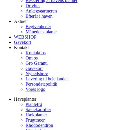
Beskæring af havens planter
Drivhus
Anlægsgartneren
Efterår i haven
Aktuelt
Begivenheder
Månedens plante
WEBSHOP
Gavekort
Kontakt
Kontakt os
Om os
Gro Garanti
Gavekort
Nyhedsbrev
Levering til hele landet
Persondatapolitik
Vores logo
Haveplanter
Plantefrø
Sættekartofler
Hækplanter
Frugttræer
Rhododendron