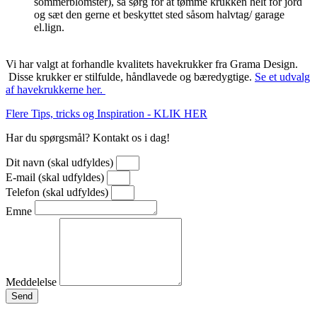
sommerblomster), så sørg for at tømme krukken helt for jord
og sæt den gerne et beskyttet sted såsom halvtag/ garage
el.lign.
Vi har valgt at forhandle kvalitets havekrukker fra Grama Design.
Disse krukker er stilfulde, håndlavede og bæredygtige.
Se et udvalg
af havekrukkerne her.
Flere Tips, tricks og Inspiration - KLIK HER
Har du spørgsmål? Kontakt os i dag!
Dit navn (skal udfyldes)
E-mail (skal udfyldes)
Telefon (skal udfyldes)
Emne
Meddelelse
Send