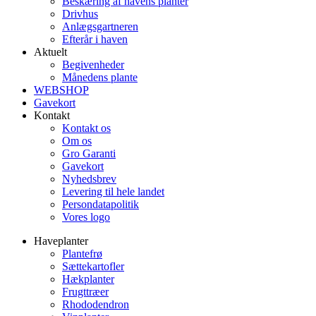
Beskæring af havens planter
Drivhus
Anlægsgartneren
Efterår i haven
Aktuelt
Begivenheder
Månedens plante
WEBSHOP
Gavekort
Kontakt
Kontakt os
Om os
Gro Garanti
Gavekort
Nyhedsbrev
Levering til hele landet
Persondatapolitik
Vores logo
Haveplanter
Plantefrø
Sættekartofler
Hækplanter
Frugttræer
Rhododendron