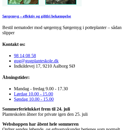
Sørgemyg – effektiv og giftfri bekæmpelse
Bestil nematoder mod sørgemyg Sørgemyg i potteplanter – sådan
slipper
Kontakt os:
98 14 08 58
gug@gugplanteskole.dk
Indkildevej 17, 9210 Aalborg SØ
Åbningstider:
Mandag - fredag 9.00 - 17.30
Lørdag 10.00 - 15.00
Søndag 10.00 - 15.00
Sommerferielukket frem til 24. juli
Planteskolen åbner for private igen den 25. juli
Webshoppen har åbent hele sommeren
Ordrer sendes løbende, og erhvervskunder betjenes som normalt.