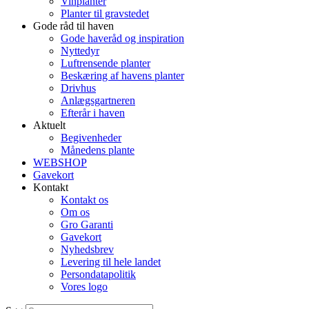
Vinplanter
Planter til gravstedet
Gode råd til haven
Gode haveråd og inspiration
Nyttedyr
Luftrensende planter
Beskæring af havens planter
Drivhus
Anlægsgartneren
Efterår i haven
Aktuelt
Begivenheder
Månedens plante
WEBSHOP
Gavekort
Kontakt
Kontakt os
Om os
Gro Garanti
Gavekort
Nyhedsbrev
Levering til hele landet
Persondatapolitik
Vores logo