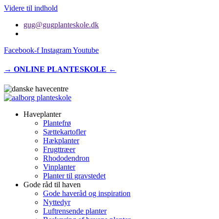
Videre til indhold
gug@gugplanteskole.dk
Facebook-f
Instagram
Youtube
→ ONLINE PLANTESKOLE ←
Haveplanter
Plantefrø
Sættekartofler
Hækplanter
Frugttræer
Rhododendron
Vinplanter
Planter til gravstedet
Gode råd til haven
Gode haveråd og inspiration
Nyttedyr
Luftrensende planter