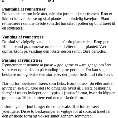
Plantning af rønnetræer
Du kan plante røn hele året, når blot jorden ikke er frossen. Røn er
ikke et krævende træ og skal plantes i almindelig havejord. Plant
rønnetræet i samme dybde som det har stået i potten og bind træet til
en støttepæl.
Vanding af rønnetræer
Du skal selvfølgelig vande planten, når du planter den. Brug gerne
10 liter vand pr. rønnetræ umiddelbart efter du har plantet. Vær
opmærksom på vanding den første sæson samt i tørre perioder.
Pasning af rønnetræer
Rønnetræer er nemme at passe – gød gerne to – tre gange om året
samt vær opmærksom på vanding i tørre perioder. Du kan sagtens
beskære røn og skabe den størrelse, der passer bedst ind i din have.
Når du formbeskærer træer, som f.eks. Bornholmsk røn eller andre
løvtræer, skal du gøre det i to omgange hvert år. Første beskæring
foregår i træets hvileperiode, typisk i januar-februar, hvor du klipper
grenene ca. 10 cm kortere end den ønskede form.
I slutningen af juni bruger du en hæksaks til at forme træet
yderligere. Disse to beskæringer er vigtige for at sikre, at træet får
den ønskede form og vokser sundt gennem sommeren.