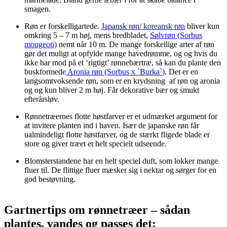
smagen.
Røn er forskelligartede.
Japansk røn/ koreansk røn
bliver kun
omkring 5 – 7 m høj, mens bredbladet,
Sølvrøn (Sorbus
mougeoti)
nemt når 10 m. De mange forskellige arter af røn
gør det muligt at opfylde mange havedrømme, og og hvis du
ikke har mod på et ‘rigtigt’ rønnebærtræ, så kan du plante den
buskformede
Aronia røn (Sorbus x `Burka`)
. Det er en
langsomtvoksende røn, som er en krydsning af røn og aronia
og og kun bliver 2 m høj. Får dekorative bær og smukt
efterårsløv.
Rønnetræernes flotte høstfarver er et udmærket argument for
at invitere planten ind i haven. Især de japanske røn får
ualmindeligt flotte høstfarver, og de stærkt fligede blade er
store og giver træet et helt specielt udseende.
Blomsterstandene har en helt speciel duft, som lokker mange
fluer til. De flittige fluer mæsker sig i nektar og sørger for en
god bestøvning.
Gartnertips om rønnetræer – sådan
plantes, vandes og passes det: