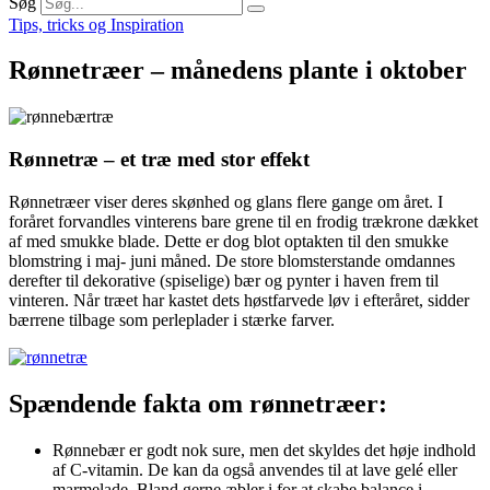
Søg
Tips, tricks og Inspiration
Rønnetræer – månedens plante i oktober
Rønnetræ – et træ med stor effekt
Rønnetræer viser deres skønhed og glans flere gange om året. I
foråret forvandles vinterens bare grene til en frodig trækrone dækket
af med smukke blade. Dette er dog blot optakten til den smukke
blomstring i maj- juni måned. De store blomsterstande omdannes
derefter til dekorative (spiselige) bær og pynter i haven frem til
vinteren. Når træet har kastet dets høstfarvede løv i efteråret, sidder
bærrene tilbage som perleplader i stærke farver.
Spændende fakta om rønnetræer:
Rønnebær er godt nok sure, men det skyldes det høje indhold
af C-vitamin. De kan da også anvendes til at lave gelé eller
marmelade. Bland gerne æbler i for at skabe balance i