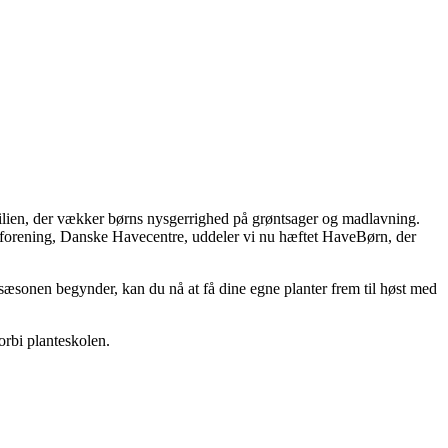
milien, der vækker børns nysgerrighed på grøntsager og madlavning.
heforening, Danske Havecentre, uddeler vi nu hæftet HaveBørn, der
esæsonen begynder, kan du nå at få dine egne planter frem til høst med
orbi planteskolen.