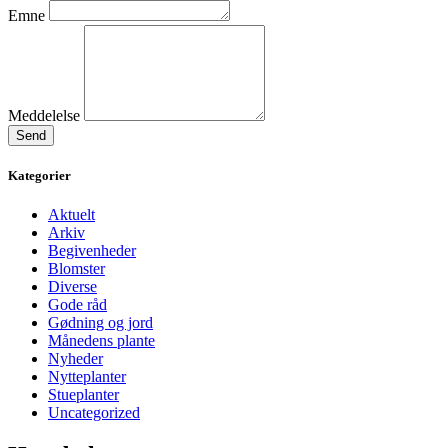
Emne
Meddelelse
Send
Kategorier
Aktuelt
Arkiv
Begivenheder
Blomster
Diverse
Gode råd
Gødning og jord
Månedens plante
Nyheder
Nytteplanter
Stueplanter
Uncategorized