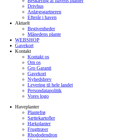
Beskæring af havens planter
Drivhus
Anlægsgartneren
Efterår i haven
Aktuelt
Begivenheder
Månedens plante
WEBSHOP
Gavekort
Kontakt
Kontakt os
Om os
Gro Garanti
Gavekort
Nyhedsbrev
Levering til hele landet
Persondatapolitik
Vores logo
Haveplanter
Plantefrø
Sættekartofler
Hækplanter
Frugttræer
Rhododendron