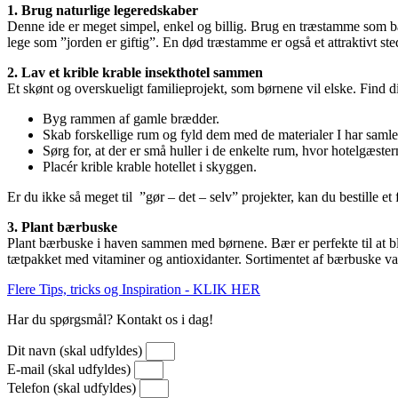
1. Brug naturlige legeredskaber
Denne ide er meget simpel, enkel og billig. Brug en træstamme som ba
lege som ”jorden er giftig”. En død træstamme er også et attraktivt s
2. Lav et krible krable insekthotel sammen
Et skønt og overskueligt familieprojekt, som børnene vil elske. Find d
Byg rammen af gamle brædder.
Skab forskellige rum og fyld dem med de materialer I har samle
Sørg for, at der er små huller i de enkelte rum, hvor hotelgæst
Placér krible krable hotellet i skyggen.
Er du ikke så meget til ”gør – det – selv” projekter, kan du bestille et
3. Plant bærbuske
Plant bærbuske i haven sammen med børnene. Bær er perfekte til at b
tætpakket med vitaminer og antioxidanter. Sortimentet af bærbuske va
Flere Tips, tricks og Inspiration - KLIK HER
Har du spørgsmål? Kontakt os i dag!
Dit navn (skal udfyldes)
E-mail (skal udfyldes)
Telefon (skal udfyldes)