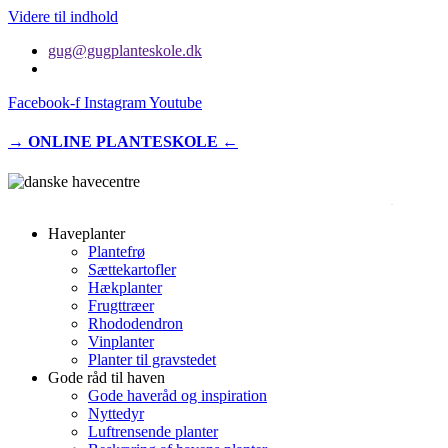
Videre til indhold
gug@gugplanteskole.dk
Facebook-f
Instagram
Youtube
→ ONLINE PLANTESKOLE ←
Haveplanter
Plantefrø
Sættekartofler
Hækplanter
Frugttræer
Rhododendron
Vinplanter
Planter til gravstedet
Gode råd til haven
Gode haveråd og inspiration
Nyttedyr
Luftrensende planter