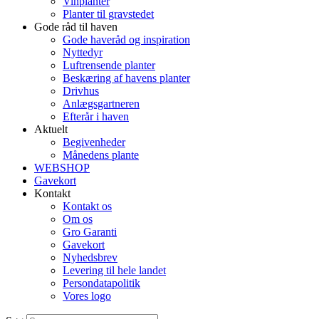
Vinplanter
Planter til gravstedet
Gode råd til haven
Gode haveråd og inspiration
Nyttedyr
Luftrensende planter
Beskæring af havens planter
Drivhus
Anlægsgartneren
Efterår i haven
Aktuelt
Begivenheder
Månedens plante
WEBSHOP
Gavekort
Kontakt
Kontakt os
Om os
Gro Garanti
Gavekort
Nyhedsbrev
Levering til hele landet
Persondatapolitik
Vores logo