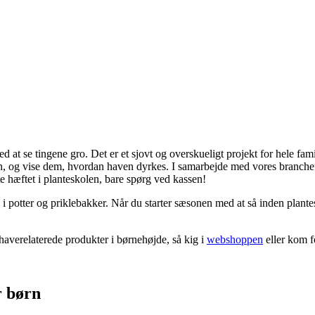
 at se tingene gro. Det er et sjovt og overskueligt projekt for hele fa
aven, og vise dem, hvordan haven dyrkes. I samarbejde med vores branc
 hæftet i planteskolen, bare spørg ved kassen!
 i potter og priklebakker. Når du starter sæsonen med at så inden plant
haverelaterede produkter i børnehøjde, så kig i
webshoppen
eller kom f
r børn