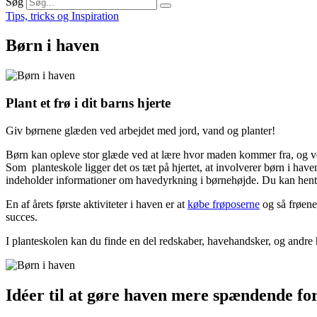
Søg
Tips, tricks og Inspiration
Børn i haven
Plant et frø i dit barns hjerte
Giv børnene glæden ved arbejdet med jord, vand og planter!
Børn kan opleve stor glæde ved at lære hvor maden kommer fra, og ved
Som planteskole ligger det os tæt på hjertet, at involverer børn i h
indeholder informationer om havedyrkning i børnehøjde. Du kan hente
En af årets første aktiviteter i haven er at
købe frøposerne
og så frøene
succes.
I planteskolen kan du finde en del redskaber, havehandsker, og andre 
Idéer til at gøre haven mere spændende fo