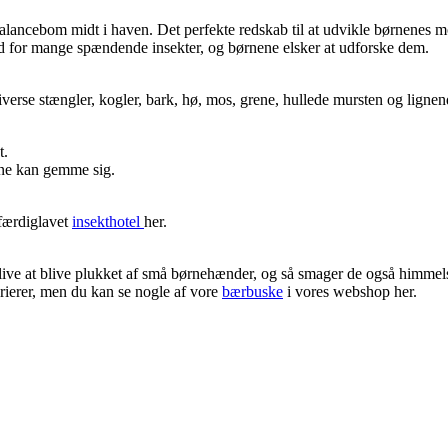
lancebom midt i haven. Det perfekte redskab til at udvikle børnenes m
ted for mange spændende insekter, og børnene elsker at udforske dem.
iverse stængler, kogler, bark, hø, mos, grene, hullede mursten og ligne
t.
erne kan gemme sig.
 færdiglavet
insekthotel
her.
live at blive plukket af små børnehænder, og så smager de også himmel
rierer, men du kan se nogle af vore
bærbuske
i vores webshop her.