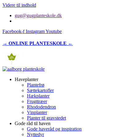
Videre til indhold
gug@gugplanteskole.dk
Facebook-f
Instagram
Youtube
→ ONLINE PLANTESKOLE ←
Haveplanter
Plantefrø
Sættekartofler
Hækplanter
Frugttræer
Rhododendron
Vinplanter
Planter til gravstedet
Gode råd til haven
Gode haveråd og inspiration
Nyttedyr