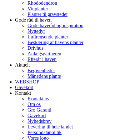
Rhododendron
Vinplanter
Planter til gravstedet
Gode råd til haven
Gode haveråd og inspiration
Nyttedyr
Luftrensende planter
Beskæring af havens planter
Drivhus
Anlægsgartneren
Efterår i haven
Aktuelt
Begivenheder
Månedens plante
WEBSHOP
Gavekort
Kontakt
Kontakt os
Om os
Gro Garanti
Gavekort
Nyhedsbrev
Levering til hele landet
Persondatapolitik
Vores logo