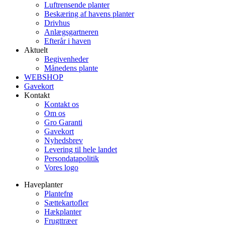
Luftrensende planter
Beskæring af havens planter
Drivhus
Anlægsgartneren
Efterår i haven
Aktuelt
Begivenheder
Månedens plante
WEBSHOP
Gavekort
Kontakt
Kontakt os
Om os
Gro Garanti
Gavekort
Nyhedsbrev
Levering til hele landet
Persondatapolitik
Vores logo
Haveplanter
Plantefrø
Sættekartofler
Hækplanter
Frugttræer