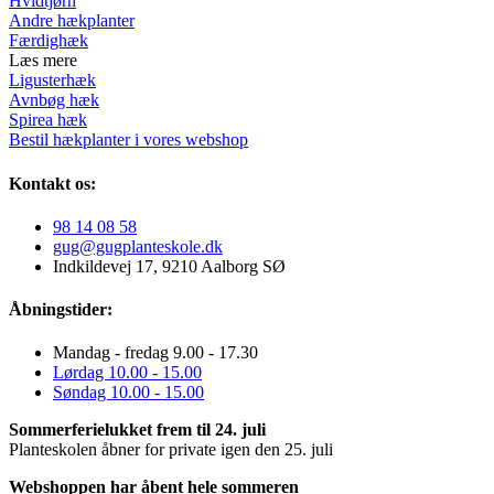
Hvidtjørn
Andre hækplanter
Færdighæk
Læs mere
Ligusterhæk
Avnbøg hæk
Spirea hæk
Bestil hækplanter i vores webshop
Kontakt os:
98 14 08 58
gug@gugplanteskole.dk
Indkildevej 17, 9210 Aalborg SØ
Åbningstider:
Mandag - fredag 9.00 - 17.30
Lørdag 10.00 - 15.00
Søndag 10.00 - 15.00
Sommerferielukket frem til 24. juli
Planteskolen åbner for private igen den 25. juli
Webshoppen har åbent hele sommeren