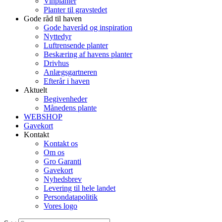
Vinplanter
Planter til gravstedet
Gode råd til haven
Gode haveråd og inspiration
Nyttedyr
Luftrensende planter
Beskæring af havens planter
Drivhus
Anlægsgartneren
Efterår i haven
Aktuelt
Begivenheder
Månedens plante
WEBSHOP
Gavekort
Kontakt
Kontakt os
Om os
Gro Garanti
Gavekort
Nyhedsbrev
Levering til hele landet
Persondatapolitik
Vores logo