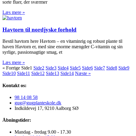
sorte fluer, der sværmer
Læs mere »
Havtorn til nordjyske forhold
Bestil havtorn here Havtorn – en vitaminrig og robust plante til
haven Havtorn er, med sine enorme mængder C‑vitamin og sin
syrlige, passionsagtige smag, et
Læs mere »
« Forrige
Side
1
Side
2
Side
3
Side
4
Side
5
Side
6
Side
7
Side
8
Side
9
Side
10
Side
11
Side
12
Side
13
Side
14
Næste »
Kontakt os:
98 14 08 58
gug@gugplanteskole.dk
Indkildevej 17, 9210 Aalborg SØ
Åbningstider:
Mandag - fredag 9.00 - 17.30