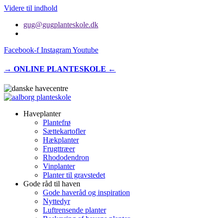
Videre til indhold
gug@gugplanteskole.dk
Facebook-f
Instagram
Youtube
→ ONLINE PLANTESKOLE ←
Haveplanter
Plantefrø
Sættekartofler
Hækplanter
Frugttræer
Rhododendron
Vinplanter
Planter til gravstedet
Gode råd til haven
Gode haveråd og inspiration
Nyttedyr
Luftrensende planter