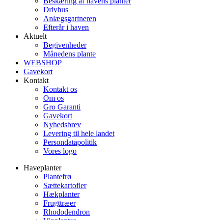
Beskæring af havens planter
Drivhus
Anlægsgartneren
Efterår i haven
Aktuelt
Begivenheder
Månedens plante
WEBSHOP
Gavekort
Kontakt
Kontakt os
Om os
Gro Garanti
Gavekort
Nyhedsbrev
Levering til hele landet
Persondatapolitik
Vores logo
Haveplanter
Plantefrø
Sættekartofler
Hækplanter
Frugttræer
Rhododendron